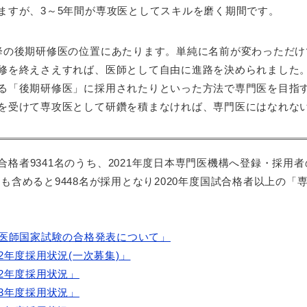
ますが、3～5年間が専攻医としてスキルを磨く期間です。
降の後期研修医の位置にあたります。単純に名前が変わっただけ
修を終えさえすれば、医師として自由に進路を決められました
る「後期研修医」に採用されたりといった方法で専門医を目指
を受けて専攻医として研鑽を積まなければ、専門医にはなれな
合格者9341名のうち、2021年度日本専門医機構へ登録・採用者
も含めると9448名が採用となり2020年度国試合格者以上の「
回医師国家試験の合格発表について」
2年度採用状況(一次募集)」
22年度採用状況」
23年度採用状況」