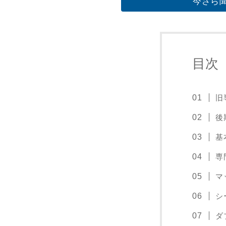
今さら聞
目次
旧
後
基
専
マ
シ
ダ