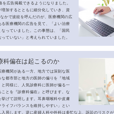
資格を広告掲載できるようになりました。
が増加するとともに細分化していき、資
のなかで波紋を呼んだのが、医療機関の広
ある医療機関の広告を見て、「よい治療
くなっていました。この事態は、「国民
なっていない」と考えられていました。
療科偏在は起こるのか
医療機関がある一方、地方では深刻な医
うな都市部と地方の医師の偏りを『地域
』と同様に、人気診療科に医師が偏る一
ることを『診療科偏在』と呼びます。な
を挙げて説明します。耳鼻咽喉科や皮膚
クライフバランスを維持しやすい」とい
ん入局します。逆に産婦人科や外科は多忙な上、訴訟のリスクが