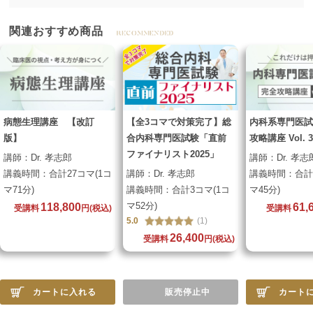
関連おすすめ商品
病態生理講座 【改訂
【全3コマで対策完了】総
内科系専門医試
版】
合内科専門医試験「直前
攻略講座 Vol. 3
ファイナリスト2025」
講師：
Dr. 孝志郎
講師：
Dr. 孝志
講義時間：
合計27コマ(1コ
講師：
Dr. 孝志郎
講義時間：
合計
マ71分)
講義時間：
合計3コマ(1コ
マ45分)
マ52分)
118,800
61,
受講料
円
(税込)
受講料
5.0
(1)
26,400
受講料
円
(税込)
カートに入れる
販売停止中
カート