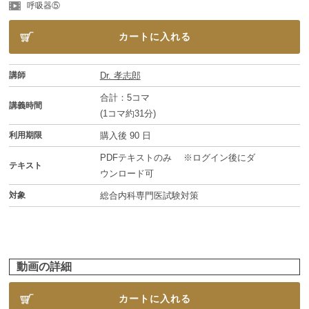
呼吸器⑤
カートに入れる
講師
Dr. 孝志郎
合計：5コマ
講義時間
(1コマ約31分)
利用期限
購入後 90 日
PDFテキストのみ ※ログイン後にダ
テキスト
ウンロード可
対象
総合内科専門医試験対策
動画の詳細
カートに入れる