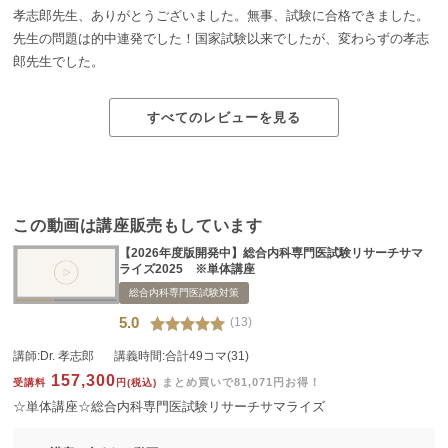
孝志郎先生、ありがとうございました。無事、試験に合格できました。
先生の問題は的中連発でした！国家試験以来でしたが、変わらずの孝志
郎先生でした。
すべてのレビューを見る
この動画は講座販売もしています
【2026年度版開発中】総合内科専門医試験リサーチサマ
ライズ2025 ※単体講座
総合内科専門医試験対策
5.0
(13)
講師:
Dr. 孝志郎
講義時間:
合計49コマ(31)
157,300
まとめ買いで81,071円お得！
受講料
円
(税込)
☆単体講座☆総合内科専門医試験リサーチサマライズ