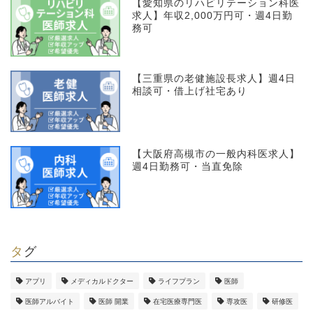
【愛知県のリハビリテーション科医
求人】年収2,000万円可・週4日勤
務可
【三重県の老健施設長求人】週4日
相談可・借上げ社宅あり
【大阪府高槻市の一般内科医求人】
週4日勤務可・当直免除
タグ
アプリ
メディカルドクター
ライフプラン
医師
医師アルバイト
医師 開業
在宅医療専門医
専攻医
研修医