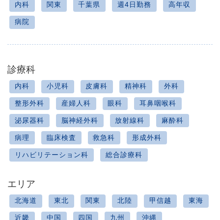
内科
関東
千葉県
週4日勤務
高年収
病院
診療科
内科
小児科
皮膚科
精神科
外科
整形外科
産婦人科
眼科
耳鼻咽喉科
泌尿器科
脳神経外科
放射線科
麻酔科
病理
臨床検査
救急科
形成外科
リハビリテーション科
総合診療科
エリア
北海道
東北
関東
北陸
甲信越
東海
近畿
中国
四国
九州
沖縄