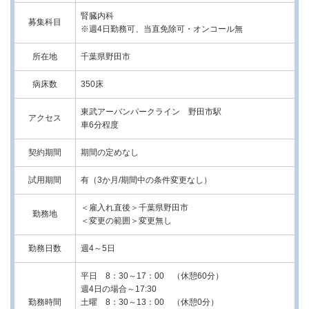
腎臓内科
募集科目
※週4日勤務可、当直免除可・オンコール無
所在地
千葉県野田市
病床数
350床
東武アーバンパークライン 野田市駅
アクセス
車6分程度
契約期間
期間の定めなし
試用期間
有（3か月/期間中の条件変更なし）
＜雇入れ直後＞千葉県野田市
勤務地
＜変更の範囲＞変更無し
勤務日数
週4～5日
平日 8：30～17：00 （休憩60分）
週4日の場合～17:30
勤務時間
土曜 8：30～13：00 （休憩0分）