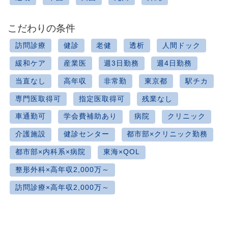
こだわりの条件
訪問診療
健診
老健
透析
人間ドック
緩和ケア
産業医
週3日勤務
週4日勤務
当直なし
高年収
非常勤
東京都
駅チカ
専門医取得可
指定医取得可
残業なし
車通勤可
学会費補助あり
病院
クリニック
介護施設
健診センター
都市部×クリニック勤務
都市部×内科系×病院
東海×QOL
整形外科×高年収2,000万～
訪問診療×高年収2,000万～