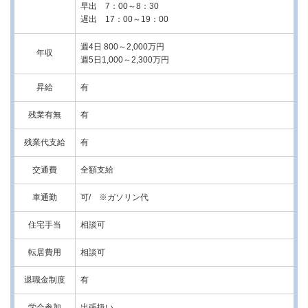
早出 7：00～8：30
遅出 17：00～19：00
週4日 800～2,000万円
年収
週5日1,000～2,300万円
昇給
有
残業有無
有
残業代支給
有
交通費
全額支給
車通勤
可/ ※ガソリン代
住宅手当
相談可
転居費用
相談可
退職金制度
有
学会参加
出張扱い