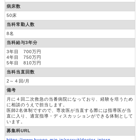
病床数
50床
当科常勤人数
8名
当科給与3年分
3年目 700万円
4年目 750万円
5年目 810万円
当科当直回数
2～４回/月
備考
月に４回二次救急の当番病院になっており、経験を培うため
に相談のうえで担当します。
医師2名体制ですので、専攻医が当直する際には指導医が当
直に入り、適宜指導・ディスカッションができる体制として
います。
募集科URL
https://www.hyogo-min.jp/recruit/docter-intern-