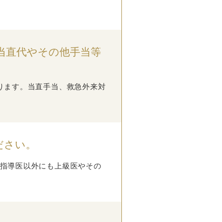
当直代やその他手当等
ります。当直手当、救急外来対
ださい。
指導医以外にも上級医やその