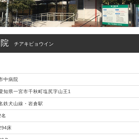
病院
チアキビョウイン
市中病院
愛知県一宮市千秋町塩尻字山王1
名鉄犬山線・岩倉駅
2名
294床