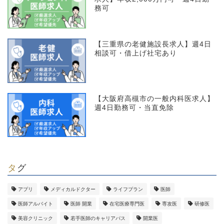
務可
【三重県の老健施設長求人】週4日
相談可・借上げ社宅あり
【大阪府高槻市の一般内科医求人】
週4日勤務可・当直免除
タグ
アプリ
メディカルドクター
ライフプラン
医師
医師アルバイト
医師 開業
在宅医療専門医
専攻医
研修医
美容クリニック
若手医師のキャリアパス
開業医