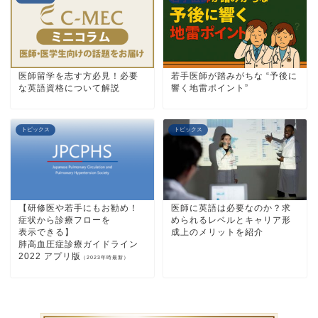
医師留学を志す方必見！必要
若手医師が踏みがちな “予後に
な英語資格について解説
響く地雷ポイント”
トピックス
トピックス
【研修医や若手にもお勧め！
医師に英語は必要なのか？求
症状から診療フロー
を
められるレベルとキャリア形
表示できる
】
成上のメリットを紹介
肺高血圧症診療ガイドライン
2022 アプリ版
（2023年時最新）