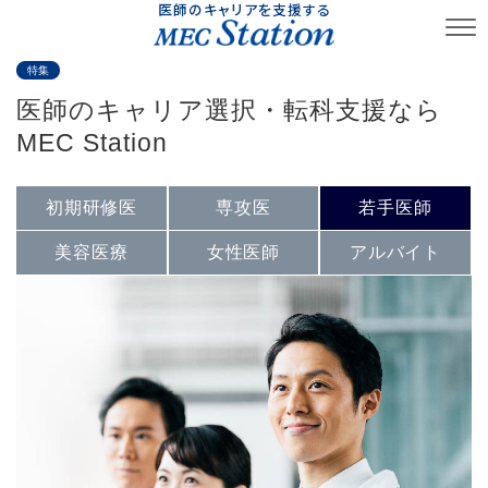
医師のキャリアを支援する
特集
医師のキャリア選択・転科支援なら
MEC Station
初期研修医
専攻医
若手医師
美容医療
女性医師
アルバイト