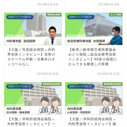
2024年6月14日
2024年6月14日
医師キャリアの選び方
医師キャリアの選び方
【大阪／耳原総合病院→内科
【岐阜／岐阜勤労者医療協会
専攻医インタビュー】充実の
みどり病院→総合診療専攻医
カテーテル件数！当番外のオ
インタビュー】99床小規模だ
ンコールなし
からできる橋渡しの医療
2024年5月29日
2024年5月22日
医師キャリアの選び方
医師キャリアの選び方
【大阪／岸和田徳洲会病院→
【大阪／岸和田徳洲会病院→
外科専攻医インタビュー】一
内科専攻医インタビュー】循