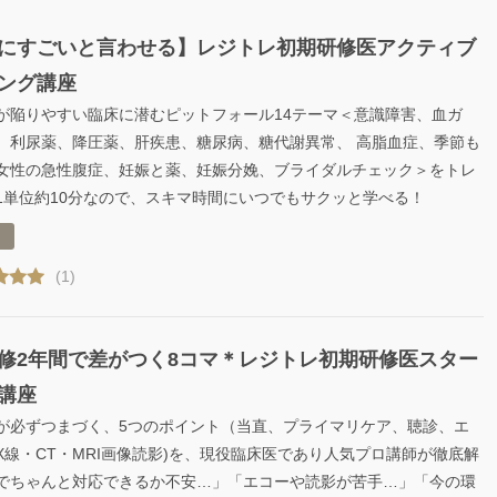
にすごいと言わせる】レジトレ初期研修医アクティブ
ング講座
が陥りやすい臨床に潜むピットフォール14テーマ＜意識障害、血ガ
、利尿薬、降圧薬、肝疾患、糖尿病、糖代謝異常、 高脂血症、季節も
女性の急性腹症、妊娠と薬、妊娠分娩、ブライダルチェック＞をトレ
1単位約10分なので、スキマ時間にいつでもサクッと学べる！
(1)
修2年間で差がつく8コマ＊レジトレ初期研修医スター
講座
が必ずつまづく、5つのポイント（当直、プライマリケア、聴診、エ
X線・CT・MRI画像読影)を、現役臨床医であり人気プロ講師が徹底解
でちゃんと対応できるか不安…」「エコーや読影が苦手…」「今の環