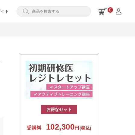
0
ガイド
テ
お得なセット
102,300
受講料
円
(税込)