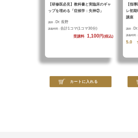
【研修医必見】教科書と実臨床のギャ
【指導
ップを埋める「症候学：失神②」
レ初期
講座
Dr. 長野
講師：
合計1コマ(1コマ30分)
D
講義時間：
講師：
1,100
円
講義時間
受講料
(税込)
5.0
カートに入れる