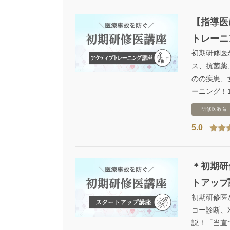
【指導医
トレーニ
初期研修医
ス、抗菌薬
のの疾患、
ーニング！
研修医教育
5.0
＊初期研
トアップ
初期研修医
コー診断、
説！「当直