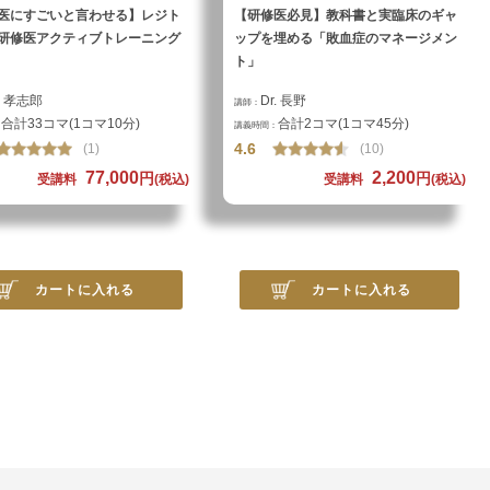
医にすごいと言わせる】レジト
【研修医必見】教科書と実臨床のギャ
研修医アクティブトレーニング
ップを埋める「敗血症のマネージメン
ト」
r. 孝志郎
Dr. 長野
講師：
合計33コマ(1コマ10分)
合計2コマ(1コマ45分)
：
講義時間：
4.6
(1)
(10)
77,000
2,200
円
円
受講料
(税込)
受講料
(税込)
カートに入れる
カートに入れる