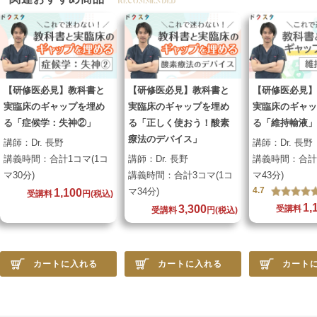
【研修医必見】教科書と
【研修医必見】教科書と
【研修医必見】
実臨床のギャップを埋め
実臨床のギャップを埋め
実臨床のギャッ
る「症候学：失神②」
る「正しく使おう！酸素
る「維持輸液」
療法のデバイス」
講師：
Dr. 長野
講師：
Dr. 長野
講義時間：
合計1コマ(1コ
講師：
Dr. 長野
講義時間：
合計
マ30分)
講義時間：
合計3コマ(1コ
マ43分)
4.7
マ34分)
1,100
受講料
円
(税込)
1,
3,300
受講料
受講料
円
(税込)
カートに入れる
カートに入れる
カート