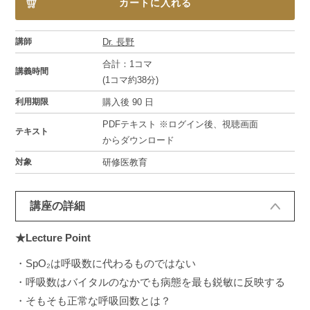
カートに入れる
講師
Dr. 長野
合計：1コマ
講義時間
(1コマ約38分)
利用期限
購入後 90 日
PDFテキスト ※ログイン後、視聴画面
テキスト
からダウンロード
対象
研修医教育
講座の詳細
★Lecture Point
・SpO₂は呼吸数に代わるものではない
・呼吸数はバイタルのなかでも病態を最も鋭敏に反映する
・そもそも正常な呼吸回数とは？