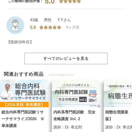
5.0
この動画の総合評価：
43歳
男性
Y.Yさん
5.0
9ヶ月前
【医師16年目】
すべてのレビューを見る
関連おすすめ商品
総合内科専門医試験リサ
内科系専門医試験 完全
病態生理講座 
ーチサマライズ2026 ※
攻略講座 Vol. 2
版】
単体講座
講師：
Dr. 孝志郎
講師：
Dr. 孝志