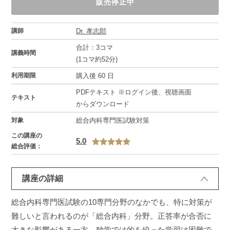
販売停止中
講師
Dr. 孝志郎
合計：3コマ
講義時間
(1コマ約52分)
利用期限
購入後 60 日
PDFテキスト ※ログイン後、視聴画面
テキスト
からダウンロード
対象
総合内科専門医試験対策
この講座の
5.0
総合評価：
講座の詳細
総合内科専門医試験の10専門分野のなかでも、特に対策が
難しいと言われるのが「総合内科」分野。正答率が合否に
大きな影響がある一方、独学では的を絞った学習は困難で