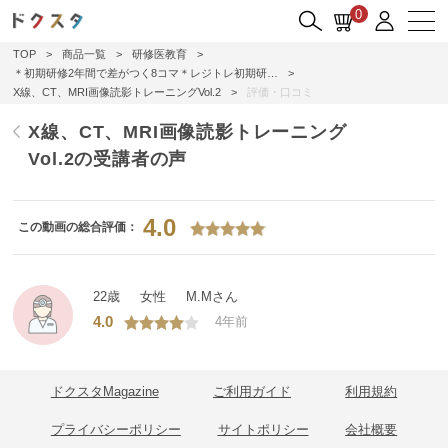
0
TOP
>
商品一覧
>
研修医教育
>
＊初期研修2年間で差がつく8コマ＊レジトレ初期研…
>
X線、CT、MRI画像読影トレーニングVol.2
>
評価・口コミ
X線、CT、MRI画像読影トレーニング
Vol.2の受講者の声
4.0
この動画の総合評価：
22歳
女性
M.Mさん
4.0
4年前
ドクスタMagazine
ご利用ガイド
利用規約
プライバシーポリシー
サイトポリシー
会社概要